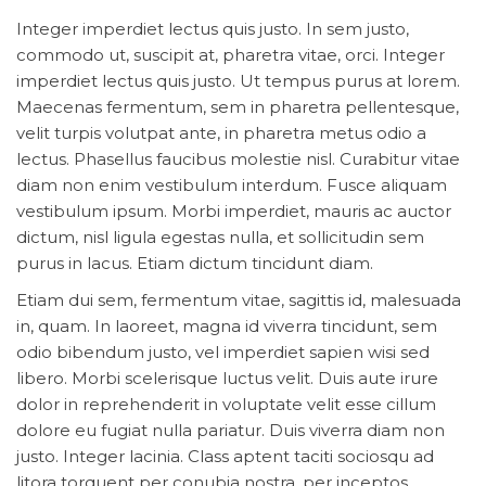
Integer imperdiet lectus quis justo. In sem justo,
commodo ut, suscipit at, pharetra vitae, orci. Integer
imperdiet lectus quis justo. Ut tempus purus at lorem.
Maecenas fermentum, sem in pharetra pellentesque,
velit turpis volutpat ante, in pharetra metus odio a
lectus. Phasellus faucibus molestie nisl. Curabitur vitae
diam non enim vestibulum interdum. Fusce aliquam
vestibulum ipsum. Morbi imperdiet, mauris ac auctor
dictum, nisl ligula egestas nulla, et sollicitudin sem
purus in lacus. Etiam dictum tincidunt diam.
Etiam dui sem, fermentum vitae, sagittis id, malesuada
in, quam. In laoreet, magna id viverra tincidunt, sem
odio bibendum justo, vel imperdiet sapien wisi sed
libero. Morbi scelerisque luctus velit. Duis aute irure
dolor in reprehenderit in voluptate velit esse cillum
dolore eu fugiat nulla pariatur. Duis viverra diam non
justo. Integer lacinia. Class aptent taciti sociosqu ad
litora torquent per conubia nostra, per inceptos